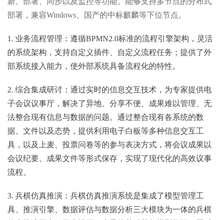
新、部署、同步以及监控等功能。能够支持多节点的分布式
演
引擎
业
建设
化平
台
平台
HOT
部署，兼容Windows、国产的中标麒麟等下位节点。
一网
M
擎
务
方案
台
1. 业务流程管理：遵循BPMN2.0标准的流程引擎架构，灵活
HOT
HOT
HOT
的系统架构，支持自定义插件、自定义流程任务；提供了外
综合
基层
通办
110视
无人
部系统接入能力，使外部系统具备流程化的特性。
管
OT
HOT
合
集成
社会
服务
公共
频报
机指
2. 综合集成研讨：通过实时的信息交互技术，为专家提供电
理
子会议议事厅，解决了异地、分享不便、成果难以管理、无
成
研讨
治理
平台
法律
警系
挥调
法整合现有信息与数据的问题。通过整合现有各系统的数
系
据、文件以及态势，提供利用电子白板等多种信息交互工
社会
具，以及上麦、投票问卷等的参与表决方式，将会议成果以
讨
厅系
平台
服务
统
度平
统
会议纪要、成果文件等形式保存，实现了现代化的高效议事
综合
辅警
流程。
系
统
智
建设
平台
台
治理
治安
管理
3. 兵棋仿真推演：兵棋仿真推演系统是集成了模型管理工
统
慧
方案
HOT
HOT
具、推演引擎、数据评估与数据分析三大模块为一体的兵棋