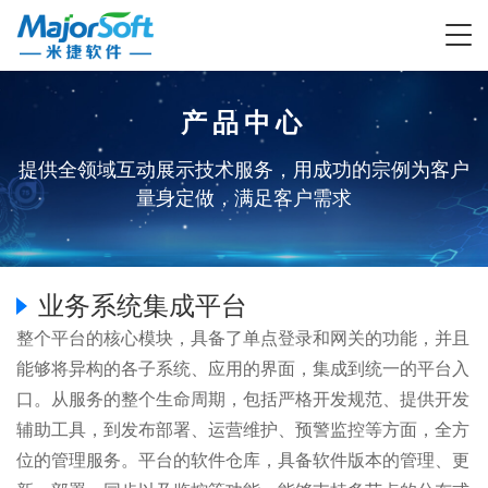
产品中心
天
航天
智
政府
基层
数智
智慧
低空
提供全领域互动展示技术服务，用成功的宗例为客户
量身定做，满足客户需求
工
军工
慧
与公
社会
公检
政法
经济
体系
智慧
多无
品
政
共事
服务
法
业务系统集成平台
系
对抗
数字
智慧
经侦
人机
务
业
整个平台的核心模块，具备了单点登录和网关的功能，并且
能够将异构的各子系统、应用的界面，集成到统一的平台入
抗
仿真
房
数字
乡村
经侦
实战
动态
口。从服务的整个生命周期，包括严格开发规范、提供开发
辅助工具，到发布部署、运营维护、预警监控等方面，全方
真
推演
票
乡村
平台
实战
化平
规划
位的管理服务。平台的软件仓库，具备软件版本的管理、更