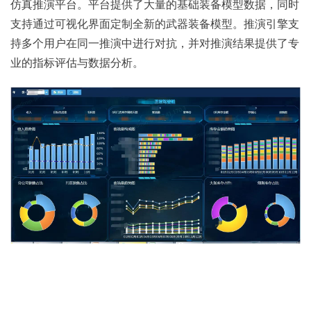
仿真推演平台。平台提供了大量的基础装备模型数据，同时
TDM
智慧
平台
要素
系统
无人
党
OT
支持通过可视化界面定制全新的武器装备模型。推演引擎支
治安
持多个用户在同一推演中进行对抗，并对推演结果提供了专
DM
试验
党建
动态
机低
建
业的指标评估与数据分析。
要素
验
数据
建设
管控
空飞
平
动态
据
管理
方案
平台
行监
台
"挂图
管控
理
系统
智
管系
作
平台
统
慧
统
公共
务
战”指
港
HOT
法律
统
挥平
湾
服务