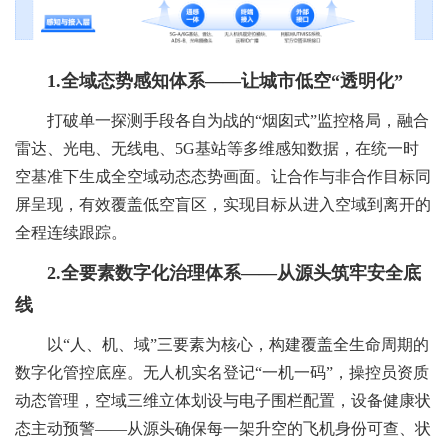
TDM
智慧
平台
要素
系统
无人
党
OT
治安
DM
试验
党建
动态
机低
1.
全域态势感知体系——让城市低空“透明化”
建
要素
打破单一探测手段各自为战的“烟囱式”监控格局，融合
验
数据
建设
管控
空飞
雷达、光电、无线电、5G基站等多维感知数据，在统一时
平
动态
空基准下生成全空域动态态势画面。让合作与非合作目标同
据
管理
方案
平台
行监
屏呈现，有效覆盖低空盲区，实现目标从进入空域到离开的
台
"挂图
管控
全程连续跟踪。
理
系统
智
管系
2.
全要素数字化治理体系——从源头筑牢安全底
作
平台
线
统
慧
统
公共
以“人、机、域”三要素为核心，构建覆盖全生命周期的
务
战”指
港
HOT
数字化管控底座。无人机实名登记“一机一码”，操控员资质
法律
动态管理，空域三维立体划设与电子围栏配置，设备健康状
统
挥平
湾
态主动预警——从源头确保每一架升空的飞机身份可查、状
服务