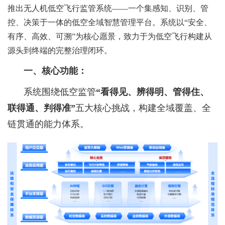
推出无人机低空飞行监管系统——一个集感知、识别、管
演
引擎
业
建设
化平
台
平台
HOT
控、决策于一体的低空全域智慧管理平台。系统以“安全、
一网
有序、高效、可溯”为核心愿景，致力于为低空飞行构建从
M
擎
务
方案
台
HOT
HOT
HOT
源头到终端的完整治理闭环。
综合
基层
通办
110视
无人
管
OT
一、核心功能：
HOT
合
集成
社会
服务
公共
频报
机指
系统围绕低空监管
“看得见、辨得明、管得住、
理
联得通、判得准”
五大核心挑战，构建全域覆盖、全
成
研讨
治理
平台
法律
警系
挥调
链贯通的能力体系。
系
社会
讨
厅系
平台
服务
统
度平
统
综合
辅警
系
统
智
建设
平台
台
治理
治安
管理
统
慧
方案
HOT
HOT