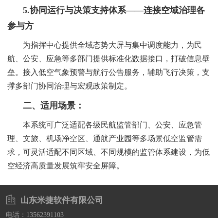
管理
5.协同运行与决策支持体系——连接空域治理各
系
参与方
平台
为指挥中心提供全域态势大屏与集中调度能力，为民
一网
统
航、公安、应急等多部门提供标准化数据接口，打破信息壁
垒。接入低空气象预警与航行公告服务，辅助飞行决策，支
督
通办
撑多部门协同治理与宏观政策制定。
查
二、适用场景：
服务
本系统可广泛适配各级民航监管部门、公安、应急管
督
理、文旅、机场净空区、通航产业园等多场景低空监管需
平台
求，可灵活适配不同区域、不同规模的监管体系建设，为低
房票
办
空经济高质量发展筑牢安全屏障。
业务
系
山东米捷软件有限公司
电话：13562391103
管理