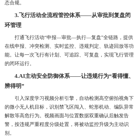
态合规
。
成
台
管
3.飞行活动全流程管控体系——从审批到复盘闭
督查
平台
台
环管理
控
督办
打通飞行活动“申报—审批—执行—复盘”全链路，提供
在线申报、冲突检测、实时监控、违规判定、轨迹回放等功
平
能。让每一次飞行有计划、可追踪、可复盘，实现飞行管理
管理
的闭环运行。
台
系统
4.AI主动安全防御体系——让违规行为“看得懂、
挂
辨得明”
重点
引入深度学习视频分析引擎，自动检测高空俯拍视角下
图
项目
的微小无人机目标，识别禁飞区闯入、蛇形机动、编队异常
解散等高危行为。视频画面与位置数据双重确认后触发告
作
在线
警，按违规严重程度分级处置，将被动监控升级为主动识
别。
战