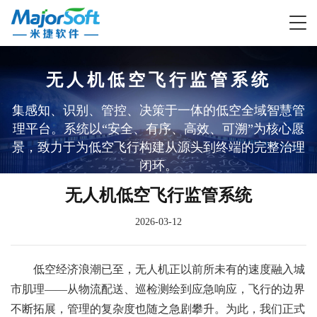
无人机低空飞行监管系统
天
航天
智
政府
基层
数智
智慧
低空
集感知、识别、管控、决策于一体的低空全域智慧管
理平台。系统以“安全、有序、高效、可溯”为核心愿
工
军工
慧
与公
社会
公检
政法
经济
景，致力于为低空飞行构建从源头到终端的完整治理
体系
智慧
多无
闭环。
品
政
共事
服务
法
无人机低空飞行监管系统
系
对抗
数字
智慧
经侦
人机
务
业
2026-03-12
抗
仿真
房
数字
乡村
经侦
实战
动态
低空经济浪潮已至，无人机正以前所未有的速度融入城
真
推演
票
乡村
平台
实战
化平
规划
市肌理——从物流配送、巡检测绘到应急响应，飞行的边界
不断拓展，管理的复杂度也随之急剧攀升。为此，我们正式