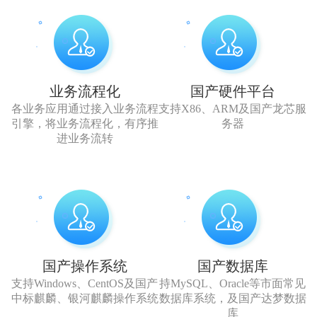
成
台
管
督查
平台
台
控
督办
业务流程化
国产硬件平台
各业务应用通过接入业务流程
支持X86、ARM及国产龙芯服
平
引擎，将业务流程化，有序推
务器
管理
进业务流转
台
系统
挂
重点
图
项目
国产操作系统
国产数据库
作
在线
支持Windows、CentOS及国产
持MySQL、Oracle等市面常见
中标麒麟、银河麒麟操作系统
数据库系统，及国产达梦数据
战
库