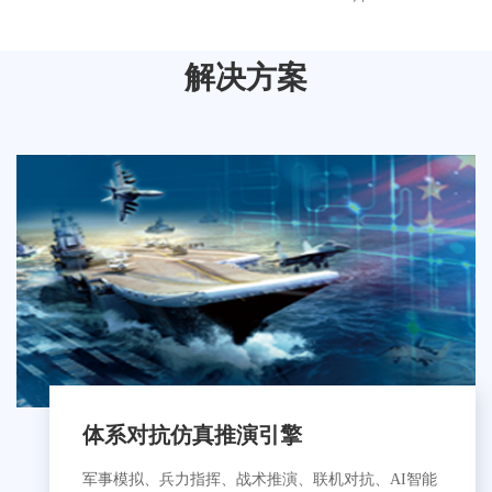
管理
系
解决方案
平台
一网
统
督
通办
查
服务
督
平台
房票
办
业务
系
体系对抗仿真推演引擎
军事模拟、兵力指挥、战术推演、联机对抗、AI智能
管理