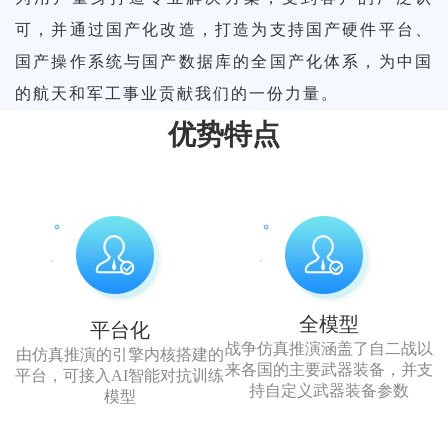
TDM
智慧
平台
要素
系统
无人
党
可，并通过国产化改造，打造为支持国产硬件平台、
OT
治安
国产操作系统与国产数据库的全国产化体系，为中国
DM
试验
党建
动态
机低
建
的航天和军工事业贡献我们的一份力量。
要素
验
数据
建设
管控
空飞
优势特点
平
动态
据
管理
方案
平台
行监
台
"挂图
管控
理
系统
智
管系
作
平台
统
慧
统
全模型
公共
平台化
务
战”指
战争仿真推演涵盖了自二战以
由仿真推演的引擎内核搭建的
港
HOT
来各国的主要武器装备，并支
平台，可接入AI智能对抗训练
法律
持自定义武器装备参数
模型
统
挥平
湾
服务