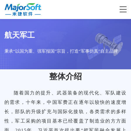
航天军工
天
航天
智
政府
基层
数智
智慧
低空
秉承“以国为重、强军报国”宗旨，打造“军事仿真”自主品牌
工
军工
慧
与公
社会
公检
政法
经济
体系
智慧
多无
品
政
共事
服务
法
整体介绍
系
对抗
数字
智慧
经侦
人机
务
业
随着国力的提升、武器装备的现代化、军队建设
抗
仿真
房
数字
乡村
经侦
实战
动态
的需求，十年来，中国军费正在逐年以较快的速度增
长，部队的升级扩充与国际化接轨，各类需求的多样
真
推演
票
乡村
平台
实战
化平
规划
性，军工采购的项目基本已经覆盖了制造业的方方面
面。2015年，习近平首次提出要“把军民融合发展上