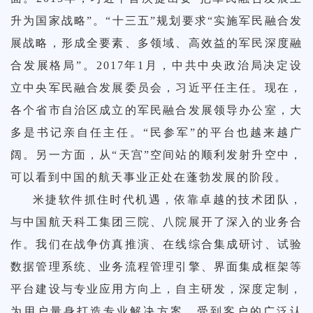
演
引擎
业
建设
化平
台
平台
HOT
升为国家战略”。“十三五”规划要求“实施军民融合发
一网
展战略，形成全要素、多领域、高效益的军民深度融
M
擎
务
方案
台
HOT
HOT
HOT
合发展格局”。2017年1月，中共中央政治局决定设
综合
基层
通办
110视
无人
立中央军民融合发展委员会，习近平任主任。现在，
管
OT
HOT
各个省市自治区成立的军民融合发展领导办公室，大
合
集成
社会
服务
公共
频报
机指
多是书记亲自任主任。“民参军”的平台也越来越广
理
阔。另一方面，从“天宫”空间站的顺利发射升空中，
成
研讨
治理
平台
法律
警系
挥调
可以看到中国的航天事业正处在蓬勃发展的阶段。
系
社会
米捷软件抓住时代机遇，依靠卓越的技术团队，
讨
厅系
平台
服务
统
度平
统
与中国航天科工集团三院、八院展开了深入的业务合
综合
辅警
作。我们在战争仿真推演、在线综合集成研讨、试验
系
统
智
建设
平台
台
数据管理系统、业务流程管理引擎、界面集成框架等
治理
治安
管理
平台建设与专业应用方向上，自主研发，深度定制，
统
慧
方案
HOT
HOT
为用户量身打造专业解决方案，受到客户的广泛认